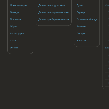
Новости моды
Диеты для подростков
Супы
Ухо
Одежда
Диеты для кормящих мам
Гарнир
Прически
Диеты при беременности
Основные блюда
Обувь
Выпечка
Аксессуары
Десерт
Стиль
Напитки
Этикет
Заб