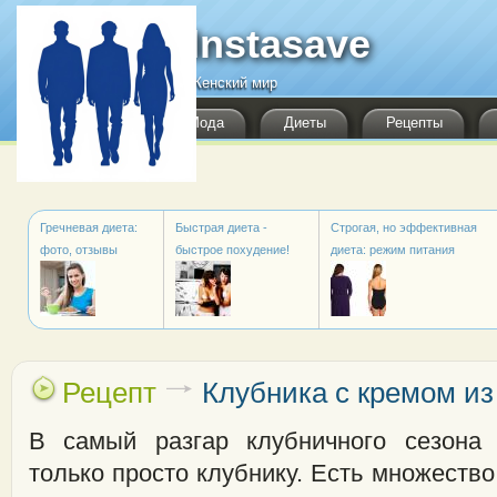
Перейти к основному содержанию
Instasave
Женский мир
Мода
Диеты
Рецепты
Гречневая диета:
Быстрая диета -
Строгая, но эффективная
фото, отзывы
быстрое похудение!
диета: режим питания
Рецепт
Клубника с кремом из
В самый разгар клубничного сезона 
только просто клубнику. Есть множество