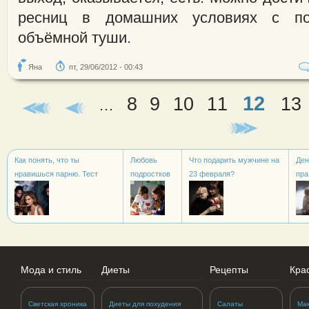
ресниц в домашних условиях с по
объёмной туши.
Яна
пт, 29/06/2012 - 00:43
12
8
9
10
11
13
Страницы
…
Как понять, что ты
Любовь
Что подарить мужчине на
Ден
нравишься парню. Тест
подростков
23 февраля?
пра
Мода и стиль
Диеты
Рецепты
Кра
Светская хроника
Диеты для похудения
Салаты
Ма