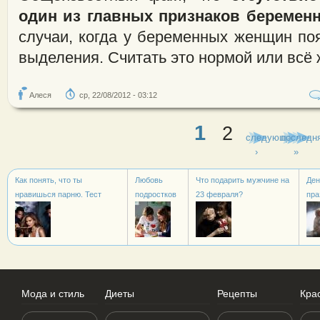
один из главных признаков беремен
случаи, когда у беременных женщин по
выделения. Считать это нормой или всё 
Алеся
ср, 22/08/2012 - 03:12
1
2
Страницы
следующая
последн
›
»
Как понять, что ты
Любовь
Что подарить мужчине на
Ден
нравишься парню. Тест
подростков
23 февраля?
пра
Мода и стиль
Диеты
Рецепты
Кра