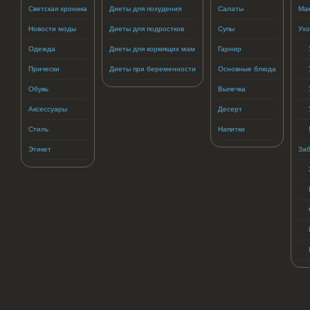
Светская хроника
Диеты для похудения
Салаты
Ма
Новости моды
Диеты для подростков
Супы
Ухо
Одежда
Диеты для кормящих мам
Гарнир
Прически
Диеты при беременности
Основные блюда
Обувь
Выпечка
Аксессуары
Десерт
Стиль
Напитки
Этикет
Заб