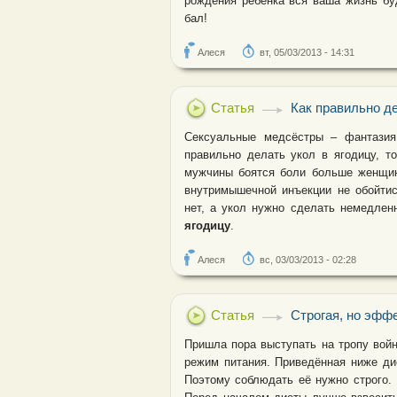
рождения ребёнка вся ваша жизнь бу
бал!
Алеся
вт, 05/03/2013 - 14:31
Статья
Как правильно де
Сексуальные медсёстры – фантазия
правильно делать укол в ягодицу, т
мужчины боятся боли больше женщин,
внутримышечной инъекции не обойтис
нет, а укол нужно сделать немедлен
ягодицу
.
Алеся
вс, 03/03/2013 - 02:28
Статья
Строгая, но эфф
Пришла пора выступать на тропу вой
режим питания. Приведённая ниже ди
Поэтому соблюдать её нужно строго. 