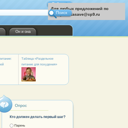
Войти
Для любых предложений по
сайту: instasave@cp9.ru
Он и она
питание:
Таблица «Раздельное
ней
питание для похудения»
Опрос
Кто должен делать первый шаг?
Ответы
Парень