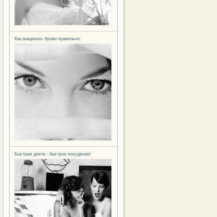
ать прическу пучок
Как выщипать брови правильно
й стиль: Эмма Уотсон
Быстрая диета - быстрое похудение!
я макияжа и их назначение