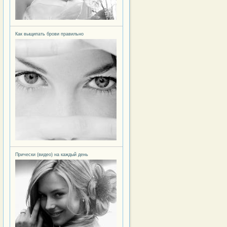
Как выщипать брови правильно
Прически (видео) на каждый день