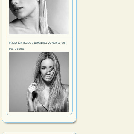
ность по неделям. Фото
Маски для волос в домашних условиях: для
роста волос
ильно делать укол в ягодицу