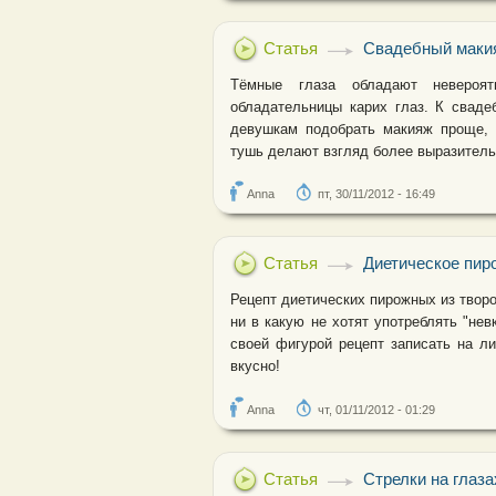
Статья
Свадебный макия
Тёмные глаза обладают невероя
обладательницы карих глаз. К сваде
девушкам подобрать макияж проще, 
тушь делают взгляд более выразитель
Anna
пт, 30/11/2012 - 16:49
Статья
Диетическое пиро
Рецепт диетических пирожных из твор
ни в какую не хотят употреблять "нев
своей фигурой рецепт записать на л
вкусно!
Anna
чт, 01/11/2012 - 01:29
Статья
Стрелки на глаза