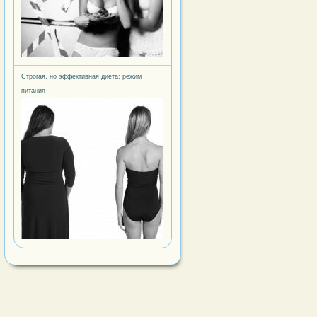
Строгая, но эффективная диета: режим
питания
ый макияж для карих глаз
кое пирожное - Легкий десерт из творога