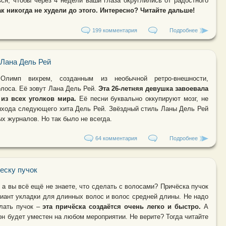
ся, чтобы через 4 недели ваши глаза округлились от радостного
ак никогда не худели до этого. Интересно? Читайте дальше!
199 комментария
Подробнее
о Строгая,
 Лана Дель Рей
лимп вихрем, созданным из необычной ретро-внешности,
олоса. Её зовут Лана Дель Рей.
Эта 26-летняя девушка завоевала
из всех уголков мира.
Её песни буквально оккупируют мозг, не
выхода следующего хита Дель Рей. Звёздный стиль Ланы Дель Рей
х журналов. Но так было не всегда.
64 комментария
Подробнее
о Звёздный
еску пучок
 а вы всё ещё не знаете, что сделать с волосами? Причёска пучок
иант укладки для длинных волос и волос средней длины. Не надо
елать пучок –
эта причёска создаётся очень легко и быстро.
А
он будет уместен на любом мероприятии. Не верите? Тогда читайте