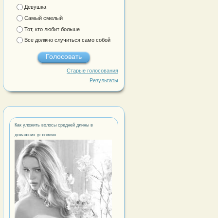
Девушка
Самый смелый
Тот, кто любит больше
Все должно случиться само собой
Старые голосования
Результаты
Как уложить волосы средней длины в
домашних условиях