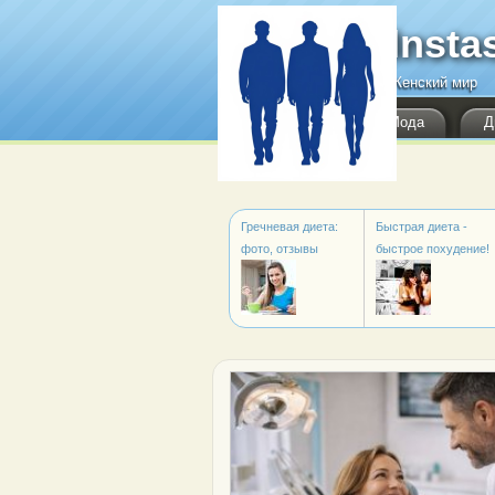
Перейти к основному содержанию
Insta
Женский мир
Мода
Д
Гречневая диета:
Быстрая диета -
фото, отзывы
быстрое похудение!