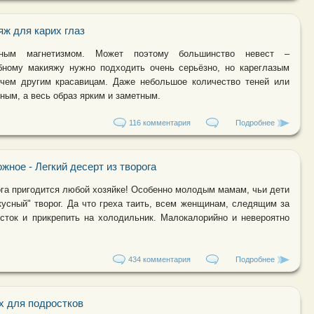
ж для карих глаз
тным магнетизмом. Может поэтому большинство невест –
бному макияжу нужно подходить очень серьёзно, но кареглазым
чем другим красавицам. Даже небольшое количество теней или
ным, а весь образ ярким и заметным.
116 комментария
Подробнее
о Свадебн
жное - Легкий десерт из творога
ога пригодится любой хозяйке! Особенно молодым мамам, чьи дети
кусный" творог. Да что греха таить, всем женщинам, следящим за
исток и прикрепить на холодильник. Малокалорийно и невероятно
434 комментария
Подробнее
о Диетичес
х для подростков