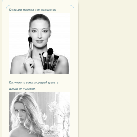
Кисти для макияжа и их назначение
 но эффективная диета: режим питания
Как уложить волосы средней длины в
 стиль: Лана Дель Рей
домашних условиях