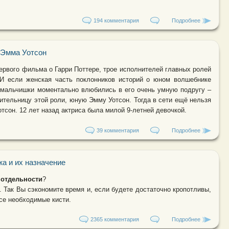
194 комментария
Подробнее
о Как сдел
 Эмма Уотсон
ервого фильма о Гарри Поттере, трое исполнителей главных ролей
 И если женская часть поклонников историй о юном волшебнике
о мальчишки моментально влюбились в его очень умную подругу –
ительницу этой роли, юную Эмму Уотсон. Тогда в сети ещё нельзя
сон. 12 лет назад актриса была милой 9-летней девочкой.
39 комментария
Подробнее
о Звёздны
жа и их назначение
 отдельности
?
. Так Вы сэкономите время и, если будете достаточно кропотливы,
се необходимые кисти.
2365 комментария
Подробнее
о Кисти дл