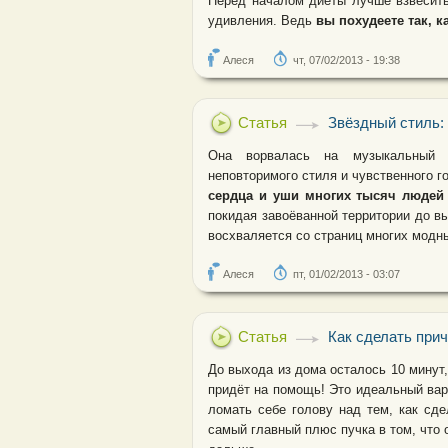
Перед началом диеты лучше взвесить
удивления. Ведь
вы похудеете так, к
Алеся
чт, 07/02/2013 - 19:38
Статья
Звёздный стиль:
Она ворвалась на музыкальный О
неповторимого стиля и чувственного г
сердца и уши многих тысяч людей 
покидая завоёванной территории до 
восхваляется со страниц многих модны
Алеся
пт, 01/02/2013 - 03:07
Статья
Как сделать прич
До выхода из дома осталось 10 минут,
придёт на помощь! Это идеальный вар
ломать себе голову над тем, как сд
самый главный плюс пучка в том, что 