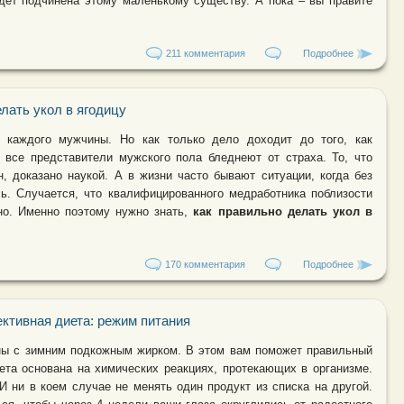
дет подчинена этому маленькому существу. А пока – вы правите
211 комментария
Подробнее
о Беремен
лать укол в ягодицу
 каждого мужчины. Но как только дело доходит до того, как
о все представители мужского пола бледнеют от страха. То, что
 доказано наукой. А в жизни часто бывают ситуации, когда без
ь. Случается, что квалифицированного медработника поблизости
но. Именно поэтому нужно знать,
как правильно делать укол в
170 комментария
Подробнее
о Как прав
ективная диета: режим питания
ны с зимним подкожным жирком. В этом вам поможет правильный
ета основана на химических реакциях, протекающих в организме.
И ни в коем случае не менять один продукт из списка на другой.