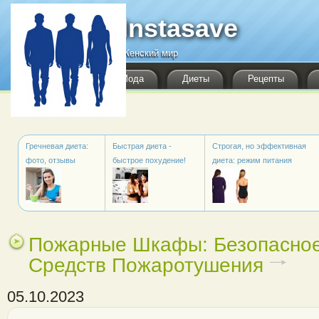
Перейти к основному содержанию
Instasave
Женский мир
Мода
Диеты
Рецепты
Гречневая диета:
Быстрая диета -
Строгая, но эффективная
фото, отзывы
быстрое похудение!
диета: режим питания
Пожарные Шкафы: Безопасно
Средств Пожаротушения
05.10.2023