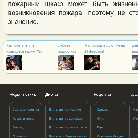
пожарный шкаф может быть жизнен
возникновения пожара, поэтому не ст
значение.
Как понять, что ты
Любовь
Что подарить мужчине на
Ден
нравишься парню. Тест
подростков
23 февраля?
пра
Мода и стиль
Диеты
Рецепты
Кра
Светская хроника
Диеты для похудения
Салаты
Ма
Новости моды
Диеты для подростков
Супы
Ухо
Одежда
Диеты для кормящих мам
Гарнир
Прически
Диеты при беременности
Основные блюда