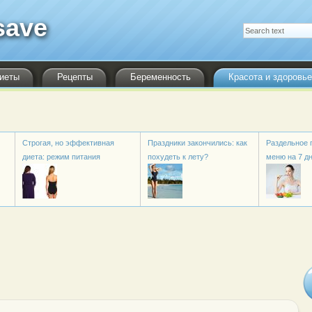
save
Форма поиска
Поиск
иеты
Рецепты
Беременность
Красота и здоровье
Строгая, но эффективная
Праздники закончились: как
Раздельное 
диета: режим питания
похудеть к лету?
меню на 7 д