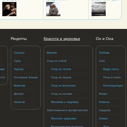
Рецепты
Красота и здоровье
Он и Она
Салаты
Макияж
Любовь
Супы
Уход за собой
Секс
мам
Гарнир
Уход за телом
Виды секса
сти
Основные блюда
Уход за лицом
Позы в сексе
Выпечка
Уход за волосами
Контрацепция
Десерт
Уход за ногами
Флирт
Напитки
Маникюр и педикюр
Измена
Заболевания и профилактика
Свадьба
Женское здоровье
Семья
Венерические болезни
Дом