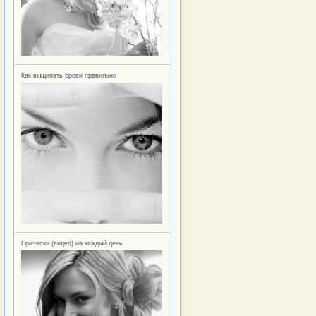
Как выщипать брови правильно
виться от черных точек в домашних условиях
Прически (видео) на каждый день
ильно делать макияж: дневной и вечерний