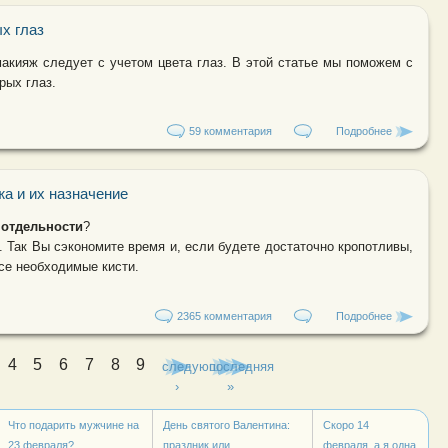
х глаз
макияж следует с учетом цвета глаз. В этой статье мы поможем с
рых глаз.
59 комментария
Подробнее
о Макияж д
жа и их назначение
 отдельности
?
. Так Вы сэкономите время и, если будете достаточно кропотливы,
се необходимые кисти.
2365 комментария
Подробнее
о Кисти дл
4
5
6
7
8
9
следующая
последняя
›
»
Что подарить мужчине на
День святого Валентина:
Скоро 14
23 февраля?
праздник или...
февраля, а я одна