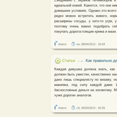
Ежедневно с экранов телевизоров и
идеальной кожей. Кажется, что они ник
домашних условиях. Однако это всег
редко можно встретить живого, нор
расширены сосуды, у кого-то угри, 
поэтому очень важно подобрать себ
покупать дорогостоящие крема и мази.
Алеся
пн, 08/04/2013 - 16:04
Статья
Как правильно де
Каждая девушка должна знать, как 
должен быть уместен, качественно нан
дано лишь специалисту по визажу, н
макияжа, под силу каждой даме. 
баснословные деньги на косметику. 
хуже дорогих аналогов.
Алеся
сб, 30/03/2013 - 20:26