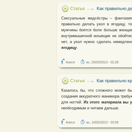
Статья
Как правильно де
Сексуальные медсёстры – фантазия
правильно делать укол в ягодицу, т
мужчины боятся боли больше женщин,
внутримышечной инъекции не обойтис
нет, а укол нужно сделать немедлен
ягодицу
.
Алеся
вс, 03/03/2013 - 02:28
Статья
Как правильно кр
Казалось бы, что сложного может бы
создания аккуратного маникюра требую
для ногтей.
Из этого материала вы у
необходимым и читаем дальше.
Алеся
вс, 10/02/2013 - 03:59