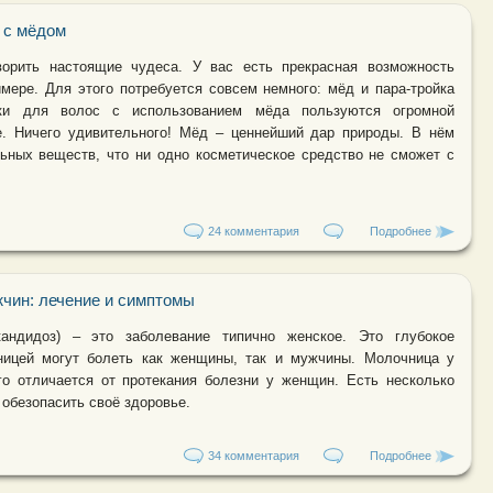
 с мёдом
орить настоящие чудеса. У вас есть прекрасная возможность
мере. Для этого потребуется совсем немного: мёд и пара-тройка
ски для волос с использованием мёда пользуются огромной
е. Ничего удивительного! Мёд – ценнейший дар природы. В нём
льных веществ, что ни одно косметическое средство не сможет с
24 комментария
Подробнее
о Маски д
чин: лечение и симптомы
кандидоз) – это заболевание типично женское. Это глубокое
ицей могут болеть как женщины, так и мужчины. Молочница у
о отличается от протекания болезни у женщин. Есть несколько
 обезопасить своё здоровье.
34 комментария
Подробнее
о Молочни