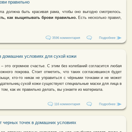
ови правильно
ала должна быть красивая рама, чтобы оно выгодно смотрелось.
ать, как выщипывать брови правильно.
Есть несколько правил,
3596 комментария
Подробнее
о Как выщ
в домашних условиях для сухой кожи
 – это огромное счастье. С этим без колебаний согласится любая
кожного покрова. Стоит отметить, что таких согласившихся будет
рыщи, кто-то никак не управиться с чёрными точками и не может
адательниц сухой кожи существуют специальные маски для лица в
том, как их правильно делать, вы узнаете из материала.
116 комментария
Подробнее
о Маски д
от черных точек в домашних условиях