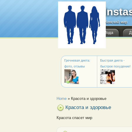
Перейти к основному содержанию
Insta
Женский мир
Мода
Д
Гречневая диета:
Быстрая диета -
фото, отзывы
быстрое похудение!
Вы здесь
Home
»
Красота и здоровье
Красота и здоровье
Красота спасет мир