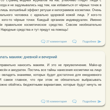
 со страниц модных журналов на нас улыбчиво глядят люди с
огда и не задумывались над тем, как избавиться от чёрных точек в
о лишь волшебный эффект ретуши и килограммов косметики. Очень
мального человека с идеально здоровой кожей лица. У кого-то
у кого-то чёрные точки. Каждый организм индивидуален. Именно
е правильное косметическое средство. Совсем необязательно
 Народные средства и тут придут на помощь!
27 комментария
Подробнее
о Как изба
лать макияж: дневной и вечерний
правильно наносить макияж. И это не преувеличение. Make-up
есён и аккуратен. Постичь все тайны нанесения косметики на лицо
о овладеть знаниями, которых будет достаточно для ежедневного
И самое главное, что при этом не обязательно выбрасывать
Можно обойтись бюджетными вариантами, которые будут ничуть не
55 комментария
Подробнее
о Как прав