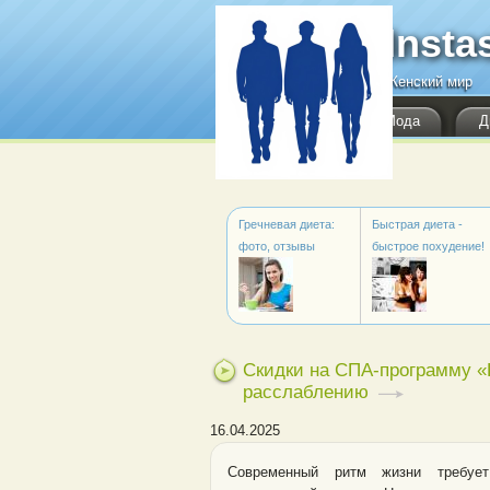
Перейти к основному содержанию
Insta
Женский мир
Мода
Д
Гречневая диета:
Быстрая диета -
фото, отзывы
быстрое похудение!
Скидки на СПА-программу «Н
расслаблению
16.04.2025
Современный ритм жизни требует