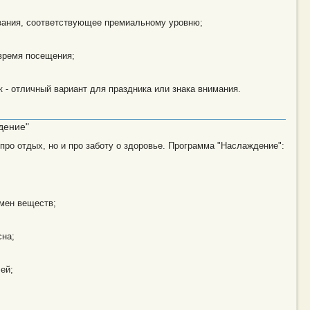
вания, соответствующее премиальному уровню;
время посещения;
к - отличный вариант для праздника или знака внимания.
дение"
 про отдых, но и про заботу о здоровье. Программа "Наслаждение":
мен веществ;
сна;
ей;