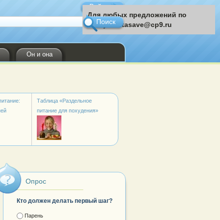
Войти
Для любых предложений по
сайту: instasave@cp9.ru
Он и она
питание:
Таблица «Раздельное
ней
питание для похудения»
Опрос
Кто должен делать первый шаг?
Ответы
Парень