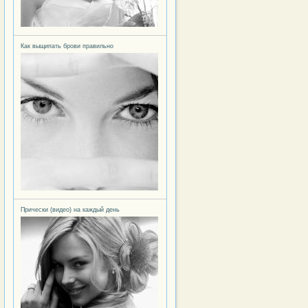
Как выщипать брови правильно
Прически (видео) на каждый день