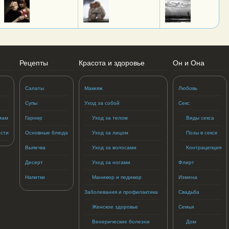
Рецепты
Красота и здоровье
Он и Она
Салаты
Макияж
Любовь
Супы
Уход за собой
Секс
мам
Гарнир
Уход за телом
Виды секса
сти
Основные блюда
Уход за лицом
Позы в сексе
Выпечка
Уход за волосами
Контрацепция
Десерт
Уход за ногами
Флирт
Напитки
Маникюр и педикюр
Измена
Заболевания и профилактика
Свадьба
Женское здоровье
Семья
Венерические болезни
Дом