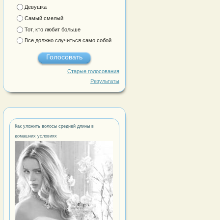
Девушка
Самый смелый
Тот, кто любит больше
Все должно случиться само собой
Старые голосования
Результаты
Как уложить волосы средней длины в
домашних условиях