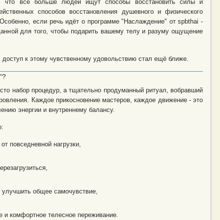
но, что всё больше людей ищут способы восстановить силы и
ейственных способов восстановления душевного и физического
собенно, если речь идёт о программе "Наслаждение" от spbthai -
данной для того, чтобы подарить вашему телу и разуму ощущение
, доступ к этому чувственному удовольствию стал ещё ближе.
"?
осто набор процедур, а тщательно продуманный ритуал, вобравший
ровления. Каждое прикосновение мастеров, каждое движение - это
лению энергии и внутреннему балансу.
о:
 от повседневной нагрузки,
ерезагрузиться,
и улучшить общее самочувствие,
е и комфортное телесное переживание.