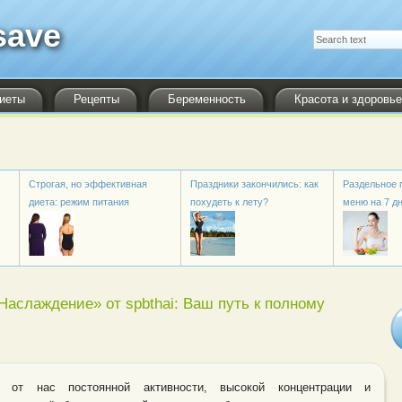
save
Форма поиска
Поиск
иеты
Рецепты
Беременность
Красота и здоровье
Строгая, но эффективная
Праздники закончились: как
Раздельное 
диета: режим питания
похудеть к лету?
меню на 7 д
аслаждение» от spbthai: Ваш путь к полному
 от нас постоянной активности, высокой концентрации и