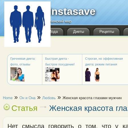
Перейти к основному содержанию
Instasave
Женский мир
Мода
Диеты
Рецепты
Гречневая диета:
Быстрая диета -
Строгая, но эффективная
фото, отзывы
быстрое похудение!
диета: режим питания
Вы здесь
»
»
»
Home
Он и Она
Любовь
Женская красота глазами мужчин
Статья
Женская красота гл
Нет смысла говорить о том, что у к