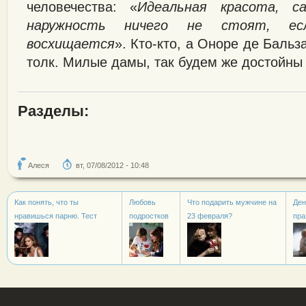
человечества: «
Идеальная красота, с
наружность ничего не стоят, е
восхищается
». Кто-кто, а Оноре де Бальз
толк. Милые дамы, так будем же достойны
Разделы:
Алеся
вт, 07/08/2012 - 10:48
Как понять, что ты
Любовь
Что подарить мужчине на
Ден
нравишься парню. Тест
подростков
23 февраля?
пра