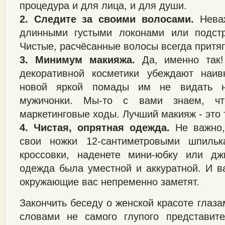
процедура и для лица, и для души.
2. Следите за своими волосами.
Нева
длинными густыми локонами или подст
Чистые, расчёсанные волосы всегда притя
3. Минимум макияжа.
Да, именно так!
декоративной косметики убеждают наив
новой яркой помады им не видать н
мужичонки. Мы-то с вами знаем, ч
маркетинговые ходы. Лучший макияж - это т
4. Чистая, опрятная одежда.
Не важно,
свои ножки 12-сантиметровыми шпильк
кроссовки, наденете мини-юбку или дж
одежда была уместной и аккуратной. И в
окружающие вас непременно заметят.
Закончить беседу о женской красоте глаз
словами не самого глупого представит