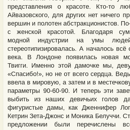
представления о красоте. Кто-то л
Айвазовского, для других нет ничего п
вершин и полотен абстракционистов. По
с женской красотой. Благодаря су
модной индустрии на умы людей
стереотипизировалась. А началось всё 
века. В Лондоне появилась новая м
Твигги. Именно этой дамочке мы, дев
«Спасибо!», но не от всего сердца. Вед
ввела в мировую, а затем и в местечко
параметры 90-60-90. И теперь эти зав
выбить из наших девичьих голов д
фигуристые дамы, как Дженнифер Лоп
Кетрин Зета-Джонс и Моника Белуччи. С
предложении были перечислены вс