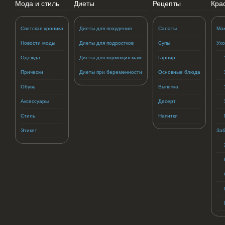
Мода и стиль
Диеты
Рецепты
Кра
Светская хроника
Диеты для похудения
Салаты
Ма
Новости моды
Диеты для подростков
Супы
Ухо
Одежда
Диеты для кормящих мам
Гарнир
Прически
Диеты при беременности
Основные блюда
Обувь
Выпечка
Аксессуары
Десерт
Стиль
Напитки
Этикет
Заб