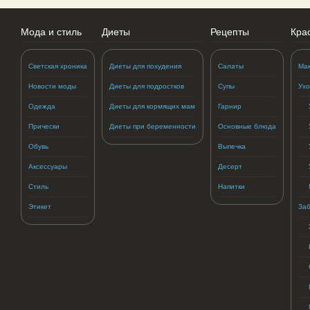
Мода и стиль
Диеты
Рецепты
Кра
Светская хроника
Диеты для похудения
Салаты
Ма
Новости моды
Диеты для подростков
Супы
Ухо
Одежда
Диеты для кормящих мам
Гарнир
Прически
Диеты при беременности
Основные блюда
Обувь
Выпечка
Аксессуары
Десерт
Стиль
Напитки
Этикет
Заб