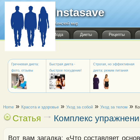
Перейти к основному содержанию
Instasave
Женский мир
Мода
Диеты
Рецепты
Гречневая диета:
Быстрая диета -
Строгая, но эффективная
фото, отзывы
быстрое похудение!
диета: режим питания
Вы здесь
»
»
»
»
Home
Красота и здоровье
Уход за собой
Уход за телом
Ко
Статья
Комплекс упражнени
Вот вам загадка: «Что составляет основ