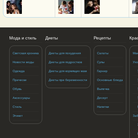
Мода и стиль
Диеты
Рецепты
Кра
Светская хроника
Диеты для похудения
Салаты
Ма
Новости моды
Диеты для подростков
Супы
Ухо
Одежда
Диеты для кормящих мам
Гарнир
Прически
Диеты при беременности
Основные блюда
Обувь
Выпечка
Аксессуары
Десерт
Стиль
Напитки
Этикет
Заб