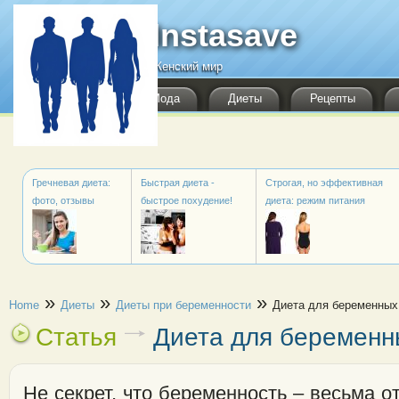
Перейти к основному содержанию
Instasave
Женский мир
Мода
Диеты
Рецепты
Гречневая диета:
Быстрая диета -
Строгая, но эффективная
фото, отзывы
быстрое похудение!
диета: режим питания
Вы здесь
»
»
»
Home
Диеты
Диеты при беременности
Диета для беременны
Статья
Диета для беремен
Не секрет, что беременность – весьма о