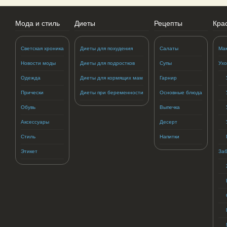
Мода и стиль
Диеты
Рецепты
Кра
Светская хроника
Диеты для похудения
Салаты
Ма
Новости моды
Диеты для подростков
Супы
Ухо
Одежда
Диеты для кормящих мам
Гарнир
Прически
Диеты при беременности
Основные блюда
Обувь
Выпечка
Аксессуары
Десерт
Стиль
Напитки
Этикет
Заб