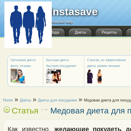
Перейти к основному содержанию
Instasave
Женский мир
Мода
Диеты
Рецепты
Гречневая диета:
Быстрая диета -
Строгая, но эффективная
фото, отзывы
быстрое похудение!
диета: режим питания
Вы здесь
»
»
»
Home
Диеты
Диеты для похудения
Медовая диета для похуд
Статья
Медовая диета для 
Как известно,
желающие похудеть д